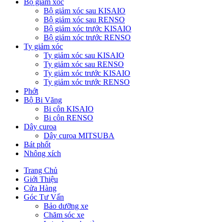
Bộ giảm xóc
Bộ giảm xóc sau KISAIO
Bộ giảm xóc sau RENSO
Bộ giảm xóc trước KISAIO
Bộ giảm xóc trước RENSO
Ty giảm xóc
Ty giảm xóc sau KISAIO
Ty giảm xóc sau RENSO
Ty giảm xóc trước KISAIO
Ty giảm xóc trước RENSO
Phớt
Bộ Bi Văng
Bi côn KISAIO
Bi côn RENSO
Dây curoa
Dây curoa MITSUBA
Bát phốt
Nhông xích
Trang Chủ
Giới Thiệu
Cửa Hàng
Góc Tư Vấn
Bảo dưỡng xe
Chăm sóc xe