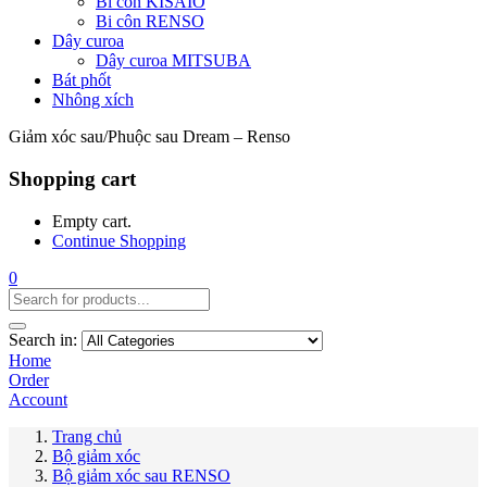
Bi côn KISAIO
Bi côn RENSO
Dây curoa
Dây curoa MITSUBA
Bát phốt
Nhông xích
Giảm xóc sau/Phuộc sau Dream – Renso
Shopping cart
Empty cart.
Continue Shopping
0
Search in:
Home
Order
Account
Trang chủ
Bộ giảm xóc
Bộ giảm xóc sau RENSO