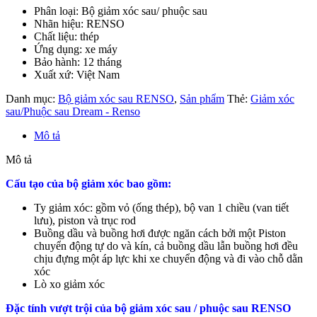
Phân loại: Bộ giảm xóc sau/ phuộc sau
Nhãn hiệu: RENSO
Chất liệu: thép
Ứng dụng: xe máy
Bảo hành: 12 tháng
Xuất xứ: Việt Nam
Danh mục:
Bộ giảm xóc sau RENSO
,
Sản phẩm
Thẻ:
Giảm xóc
sau/Phuộc sau Dream - Renso
Mô tả
Mô tả
Cấu tạo của bộ giảm xóc bao gồm:
Ty giảm xóc: gồm vỏ (ống thép), bộ van 1 chiều (van tiết
lưu), piston và trục rod
Buồng dầu và buồng hơi được ngăn cách bởi một Piston
chuyển động tự do và kín, cả buồng dầu lẫn buồng hơi đều
chịu đựng một áp lực khi xe chuyển động và đi vào chỗ dằn
xóc
Lò xo giảm xóc
Đặc tính vượt trội của bộ giảm xóc sau / phuộc sau RENSO