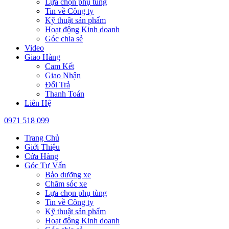
Lựa chọn phụ tùng
Tin về Công ty
Kỹ thuật sản phẩm
Hoạt động Kinh doanh
Góc chia sẻ
Video
Giao Hàng
Cam Kết
Giao Nhận
Đổi Trả
Thanh Toán
Liên Hệ
0971 518 099
Trang Chủ
Giới Thiệu
Cửa Hàng
Góc Tư Vấn
Bảo dưỡng xe
Chăm sóc xe
Lựa chọn phụ tùng
Tin về Công ty
Kỹ thuật sản phẩm
Hoạt động Kinh doanh