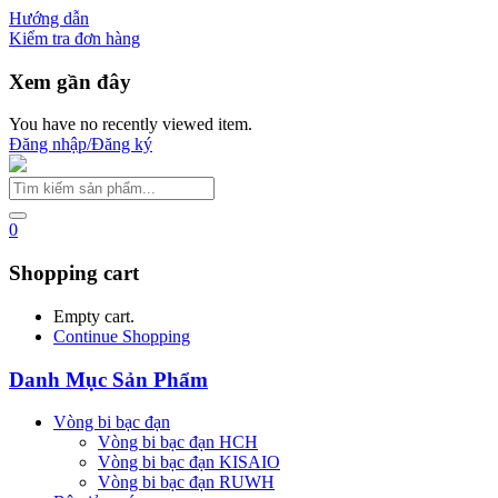
Hướng dẫn
Kiểm tra đơn hàng
Xem gần đây
You have no recently viewed item.
Đăng nhập/Đăng ký
0
Shopping cart
Empty cart.
Continue Shopping
Danh Mục Sản Phẩm
Vòng bi bạc đạn
Vòng bi bạc đạn HCH
Vòng bi bạc đạn KISAIO
Vòng bi bạc đạn RUWH