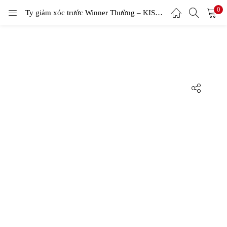
0
LOGIN
Ty giảm xóc trước Winner Thường – KISAIO
Enter your username and password to login.
Remember me
Login
Lost password?