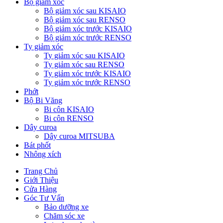
Bộ giảm xóc
Bộ giảm xóc sau KISAIO
Bộ giảm xóc sau RENSO
Bộ giảm xóc trước KISAIO
Bộ giảm xóc trước RENSO
Ty giảm xóc
Ty giảm xóc sau KISAIO
Ty giảm xóc sau RENSO
Ty giảm xóc trước KISAIO
Ty giảm xóc trước RENSO
Phớt
Bộ Bi Văng
Bi côn KISAIO
Bi côn RENSO
Dây curoa
Dây curoa MITSUBA
Bát phốt
Nhông xích
Trang Chủ
Giới Thiệu
Cửa Hàng
Góc Tư Vấn
Bảo dưỡng xe
Chăm sóc xe