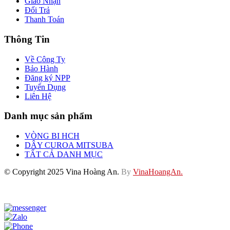
Giao Nhận
Đổi Trả
Thanh Toán
Thông Tin
Về Công Ty
Bảo Hành
Đăng ký NPP
Tuyển Dụng
Liên Hệ
Danh mục sản phẩm
VÒNG BI HCH
DÂY CUROA MITSUBA
TẤT CẢ DANH MỤC
© Copyright 2025 Vina Hoàng An.
By
VinaHoangAn.