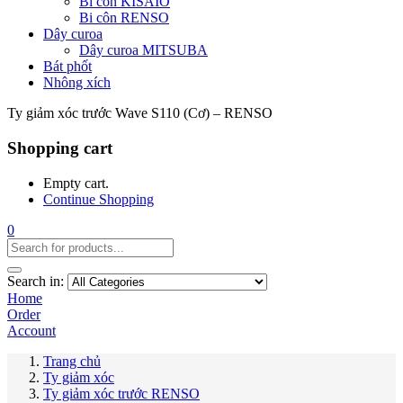
Bi côn KISAIO
Bi côn RENSO
Dây curoa
Dây curoa MITSUBA
Bát phốt
Nhông xích
Ty giảm xóc trước Wave S110 (Cơ) – RENSO
Shopping cart
Empty cart.
Continue Shopping
0
Search in:
Home
Order
Account
Trang chủ
Ty giảm xóc
Ty giảm xóc trước RENSO