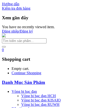
Hướng dẫn
Kiểm tra đơn hàng
Xem gần đây
You have no recently viewed item.
Đăng nhập/Đăng ký
0
Shopping cart
Empty cart.
Continue Shopping
Danh Mục Sản Phẩm
Vòng bi bạc đạn
Vòng bi bạc đạn HCH
Vòng bi bạc đạn KISAIO
Vòng bi bạc đạn RUWH