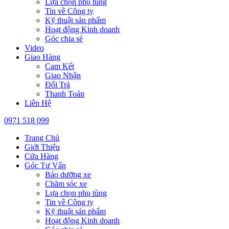
Lựa chọn phụ tùng
Tin về Công ty
Kỹ thuật sản phẩm
Hoạt động Kinh doanh
Góc chia sẻ
Video
Giao Hàng
Cam Kết
Giao Nhận
Đổi Trả
Thanh Toán
Liên Hệ
0971 518 099
Trang Chủ
Giới Thiệu
Cửa Hàng
Góc Tư Vấn
Bảo dưỡng xe
Chăm sóc xe
Lựa chọn phụ tùng
Tin về Công ty
Kỹ thuật sản phẩm
Hoạt động Kinh doanh