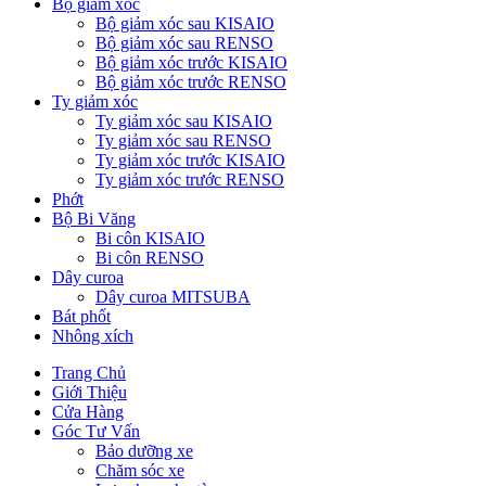
Bộ giảm xóc
Bộ giảm xóc sau KISAIO
Bộ giảm xóc sau RENSO
Bộ giảm xóc trước KISAIO
Bộ giảm xóc trước RENSO
Ty giảm xóc
Ty giảm xóc sau KISAIO
Ty giảm xóc sau RENSO
Ty giảm xóc trước KISAIO
Ty giảm xóc trước RENSO
Phớt
Bộ Bi Văng
Bi côn KISAIO
Bi côn RENSO
Dây curoa
Dây curoa MITSUBA
Bát phốt
Nhông xích
Trang Chủ
Giới Thiệu
Cửa Hàng
Góc Tư Vấn
Bảo dưỡng xe
Chăm sóc xe