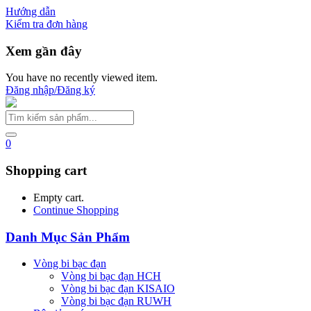
Hướng dẫn
Kiểm tra đơn hàng
Xem gần đây
You have no recently viewed item.
Đăng nhập/Đăng ký
0
Shopping cart
Empty cart.
Continue Shopping
Danh Mục Sản Phẩm
Vòng bi bạc đạn
Vòng bi bạc đạn HCH
Vòng bi bạc đạn KISAIO
Vòng bi bạc đạn RUWH