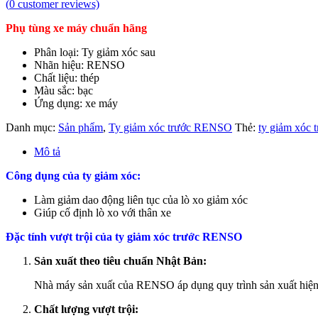
(
0
customer reviews)
Phụ tùng xe máy chuẩn hãng
Phân loại: Ty giảm xóc sau
Nhãn hiệu: RENSO
Chất liệu: thép
Màu sắc: bạc
Ứng dụng: xe máy
Danh mục:
Sản phẩm
,
Ty giảm xóc trước RENSO
Thẻ:
ty giảm xóc 
Mô tả
Công dụng của ty giảm xóc:
Làm giảm dao động liên tục của lò xo giảm xóc
Giúp cố định lò xo với thân xe
Đặc tính vượt trội của ty giảm xóc trước RENSO
Sản xuất theo tiêu chuẩn Nhật Bản:
Nhà máy sản xuất của RENSO áp dụng quy trình sản xuất hiện đ
Chất lượng vượt trội: