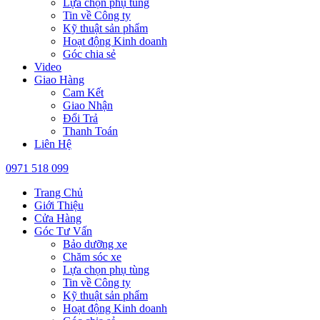
Lựa chọn phụ tùng
Tin về Công ty
Kỹ thuật sản phẩm
Hoạt động Kinh doanh
Góc chia sẻ
Video
Giao Hàng
Cam Kết
Giao Nhận
Đổi Trả
Thanh Toán
Liên Hệ
0971 518 099
Trang Chủ
Giới Thiệu
Cửa Hàng
Góc Tư Vấn
Bảo dưỡng xe
Chăm sóc xe
Lựa chọn phụ tùng
Tin về Công ty
Kỹ thuật sản phẩm
Hoạt động Kinh doanh