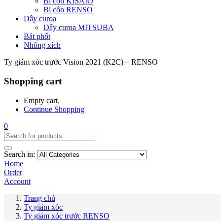
Bi côn KISAIO
Bi côn RENSO
Dây curoa
Dây curoa MITSUBA
Bát phốt
Nhông xích
Ty giảm xóc trước Vision 2021 (K2C) – RENSO
Shopping cart
Empty cart.
Continue Shopping
0
Search in:
Home
Order
Account
Trang chủ
Ty giảm xóc
Ty giảm xóc trước RENSO