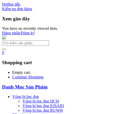
Hướng dẫn
Kiểm tra đơn hàng
Xem gần đây
You have no recently viewed item.
Đăng nhập/Đăng ký
0
Shopping cart
Empty cart.
Continue Shopping
Danh Mục Sản Phẩm
Vòng bi bạc đạn
Vòng bi bạc đạn HCH
Vòng bi bạc đạn KISAIO
Vòng bi bạc đạn RUWH