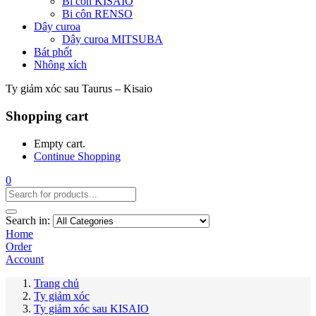
Bi côn KISAIO
Bi côn RENSO
Dây curoa
Dây curoa MITSUBA
Bát phốt
Nhông xích
Ty giảm xóc sau Taurus – Kisaio
Shopping cart
Empty cart.
Continue Shopping
0
Search in:
Home
Order
Account
Trang chủ
Ty giảm xóc
Ty giảm xóc sau KISAIO