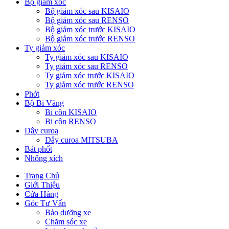
Bộ giảm xóc
Bộ giảm xóc sau KISAIO
Bộ giảm xóc sau RENSO
Bộ giảm xóc trước KISAIO
Bộ giảm xóc trước RENSO
Ty giảm xóc
Ty giảm xóc sau KISAIO
Ty giảm xóc sau RENSO
Ty giảm xóc trước KISAIO
Ty giảm xóc trước RENSO
Phớt
Bộ Bi Văng
Bi côn KISAIO
Bi côn RENSO
Dây curoa
Dây curoa MITSUBA
Bát phốt
Nhông xích
Trang Chủ
Giới Thiệu
Cửa Hàng
Góc Tư Vấn
Bảo dưỡng xe
Chăm sóc xe