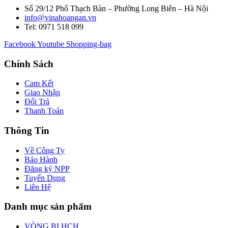
Số 29/12 Phố Thạch Bàn – Phường Long Biên – Hà Nội
info@vinahoangan.vn
Tel: 0971 518 099
Facebook
Youtube
Shopping-bag
Chính Sách
Cam Kết
Giao Nhận
Đổi Trả
Thanh Toán
Thông Tin
Về Công Ty
Bảo Hành
Đăng ký NPP
Tuyển Dụng
Liên Hệ
Danh mục sản phẩm
VÒNG BI HCH