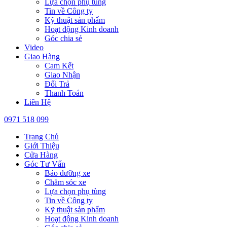
Lựa chọn phụ tùng
Tin về Công ty
Kỹ thuật sản phẩm
Hoạt động Kinh doanh
Góc chia sẻ
Video
Giao Hàng
Cam Kết
Giao Nhận
Đổi Trả
Thanh Toán
Liên Hệ
0971 518 099
Trang Chủ
Giới Thiệu
Cửa Hàng
Góc Tư Vấn
Bảo dưỡng xe
Chăm sóc xe
Lựa chọn phụ tùng
Tin về Công ty
Kỹ thuật sản phẩm
Hoạt động Kinh doanh