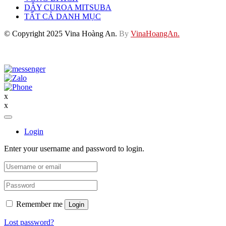
DÂY CUROA MITSUBA
TẤT CẢ DANH MỤC
© Copyright 2025 Vina Hoàng An.
By
VinaHoangAn.
x
x
Login
Enter your username and password to login.
Remember me
Login
Lost password?