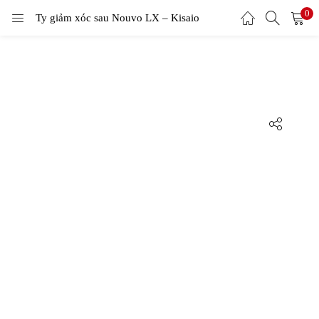
0
Ty giảm xóc sau Nouvo LX – Kisaio
LOGIN
Enter your username and password to login.
Remember me
Login
Lost password?