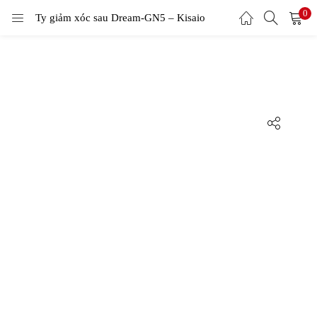
0
Ty giảm xóc sau Dream-GN5 – Kisaio
LOGIN
Enter your username and password to login.
Remember me
Login
Lost password?