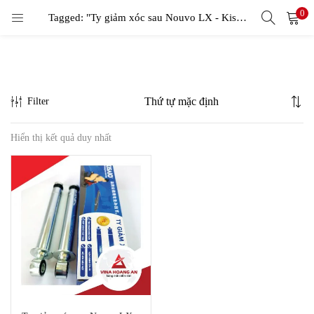
0
LOGIN
Tagged: "Ty giảm xóc sau Nouvo LX - Kisaio"
Enter your username and password to login.
Filter
Hiển thị kết quả duy nhất
Remember me
Login
Lost password?