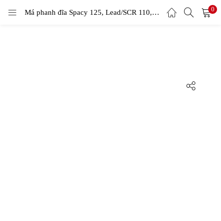
0
LOGIN
Má phanh đĩa Spacy 125, Lead/SCR 110, SH 2000, Dylan 150 – Kevlar
Enter your username and password to login.
Remember me
Login
Lost password?