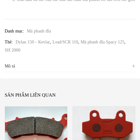
Danh mục:
Má phanh đĩa
Thẻ:
Dylan 150 - Kevlar
,
Lead/SCR 110
,
Má phanh đĩa Spacy 125
,
SH 2000
Mô tả
SẢN PHẨM LIÊN QUAN