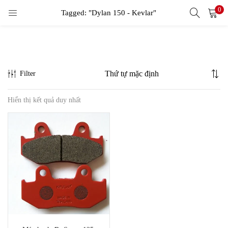
0
LOGIN
Tagged: "Dylan 150 - Kevlar"
Enter your username and password to login.
Filter
Hiển thị kết quả duy nhất
Remember me
Login
Lost password?