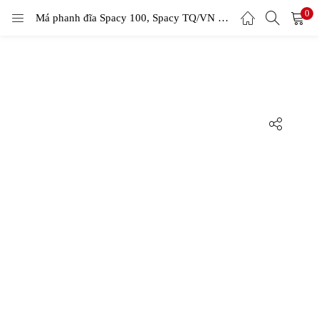
0
LOGIN
Má phanh đĩa Spacy 100, Spacy TQ/VN – Kevlar
Enter your username and password to login.
Remember me
Login
Lost password?