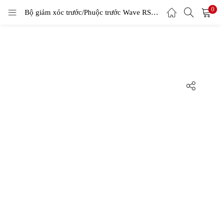
0
LOGIN
Bộ giảm xóc trước/Phuộc trước Wave RS đĩa – RENSO
Enter your username and password to login.
Remember me
Login
Lost password?