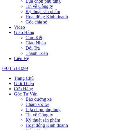
Lựa chọn phụ tùng
Tin về Công ty
Kỹ thuật sản phẩm
Hoạt động Kinh doanh
Góc chia sẻ
Video
Giao Hàng
Cam Kết
Giao Nhận
Đổi Trả
Thanh Toán
Liên Hệ
0971 518 099
Trang Chủ
Giới Thiệu
Cửa Hàng
Góc Tư Vấn
Bảo dưỡng xe
Chăm sóc xe
Lựa chọn phụ tùng
Tin về Công ty
Kỹ thuật sản phẩm
Hoạt động Kinh doanh