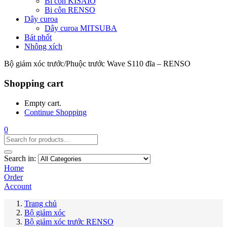
Bi côn KISAIO
Bi côn RENSO
Dây curoa
Dây curoa MITSUBA
Bát phốt
Nhông xích
Bộ giảm xóc trước/Phuộc trước Wave S110 đĩa – RENSO
Shopping cart
Empty cart.
Continue Shopping
0
Search in:
Home
Order
Account
Trang chủ
Bộ giảm xóc
Bộ giảm xóc trước RENSO