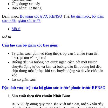
Ứng dụng: xe máy
Bảo hành: 12 tháng
Danh mục:
Bộ giảm xóc trước RENSO
Thẻ:
bộ giảm xóc
,
bộ giảm
xóc trước
,
giảm xóc trước
Mô tả
Mô tả
Cấu tạo của bộ giảm xóc bao gồm:
Ty giảm xóc: gồm vỏ (ống thép), bộ van 1 chiều (van tiết
lưu), piston và trục rod
Buồng dầu và buồng hơi được ngăn cách bởi một Piston
chuyển động tự do và kín, cả buồng dầu lẫn buồng hơi đều
chịu đựng một áp lực khi xe chuyển động và đi vào chỗ dằn
xóc
Lò xo giảm xóc
Đặc tính vượt trội của bộ giảm xóc trước/ phuộc trước RENSO
Sản xuất theo tiêu chuẩn Nhật Bản:
RENSO
áp dụng quy trình sản xuất hiện đại, nhập khẩu dây