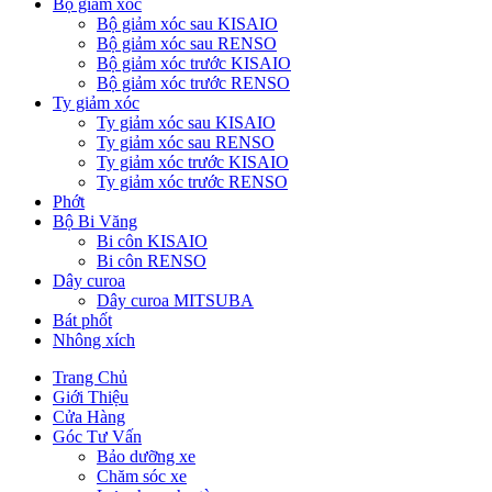
Bộ giảm xóc
Bộ giảm xóc sau KISAIO
Bộ giảm xóc sau RENSO
Bộ giảm xóc trước KISAIO
Bộ giảm xóc trước RENSO
Ty giảm xóc
Ty giảm xóc sau KISAIO
Ty giảm xóc sau RENSO
Ty giảm xóc trước KISAIO
Ty giảm xóc trước RENSO
Phớt
Bộ Bi Văng
Bi côn KISAIO
Bi côn RENSO
Dây curoa
Dây curoa MITSUBA
Bát phốt
Nhông xích
Trang Chủ
Giới Thiệu
Cửa Hàng
Góc Tư Vấn
Bảo dưỡng xe
Chăm sóc xe