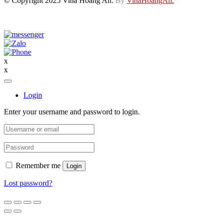
© Copyright 2025 Vina Hoàng An.
By
VinaHoangAn.
x
x
Login
Enter your username and password to login.
Remember me
Login
Lost password?