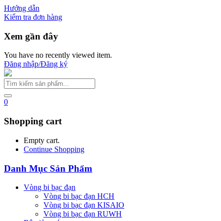
Hướng dẫn
Kiểm tra đơn hàng
Xem gần đây
You have no recently viewed item.
Đăng nhập/Đăng ký
0
Shopping cart
Empty cart.
Continue Shopping
Danh Mục Sản Phẩm
Vòng bi bạc đạn
Vòng bi bạc đạn HCH
Vòng bi bạc đạn KISAIO
Vòng bi bạc đạn RUWH