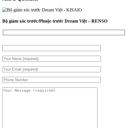
Bộ giảm xóc trước/Phuộc trước Dream Việt – RENSO