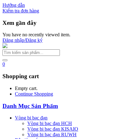
Hướng dẫn
Kiểm tra đơn hàng
Xem gần đây
You have no recently viewed item.
Đăng nhập/Đăng ký
0
Shopping cart
Empty cart.
Continue Shopping
Danh Mục Sản Phẩm
Vòng bi bạc đạn
Vòng bi bạc đạn HCH
Vòng bi bạc đạn KISAIO
Vòng bi bạc đạn RUWH