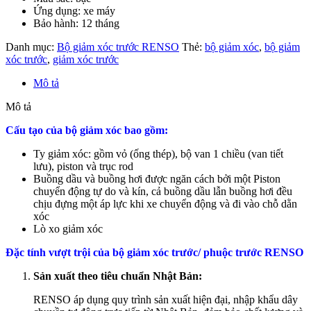
Ứng dụng: xe máy
Bảo hành: 12 tháng
Danh mục:
Bộ giảm xóc trước RENSO
Thẻ:
bộ giảm xóc
,
bộ giảm
xóc trước
,
giảm xóc trước
Mô tả
Mô tả
Cấu tạo của bộ giảm xóc bao gồm:
Ty giảm xóc: gồm vỏ (ống thép), bộ van 1 chiều (van tiết
lưu), piston và trục rod
Buồng dầu và buồng hơi được ngăn cách bởi một Piston
chuyển động tự do và kín, cả buồng dầu lẫn buồng hơi đều
chịu đựng một áp lực khi xe chuyển động và đi vào chỗ dằn
xóc
Lò xo giảm xóc
Đặc tính vượt trội của bộ giảm xóc trước/ phuộc trước RENSO
Sản xuất theo tiêu chuẩn Nhật Bản:
RENSO
áp dụng quy trình sản xuất hiện đại, nhập khẩu dây