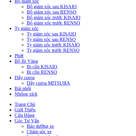
Bộ giảm xóc
Bộ giảm xóc sau KISAIO
Bộ giảm xóc sau RENSO
Bộ giảm xóc trước KISAIO
Bộ giảm xóc trước RENSO
Ty giảm xóc
Ty giảm xóc sau KISAIO
Ty giảm xóc sau RENSO
Ty giảm xóc trước KISAIO
Ty giảm xóc trước RENSO
Phớt
Bộ Bi Văng
Bi côn KISAIO
Bi côn RENSO
Dây curoa
Dây curoa MITSUBA
Bát phốt
Nhông xích
Trang Chủ
Giới Thiệu
Cửa Hàng
Góc Tư Vấn
Bảo dưỡng xe
Chăm sóc xe