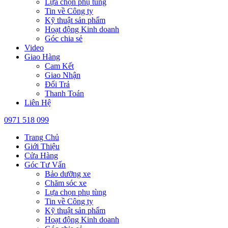
Lựa chọn phụ tùng
Tin về Công ty
Kỹ thuật sản phẩm
Hoạt động Kinh doanh
Góc chia sẻ
Video
Giao Hàng
Cam Kết
Giao Nhận
Đổi Trả
Thanh Toán
Liên Hệ
0971 518 099
Trang Chủ
Giới Thiệu
Cửa Hàng
Góc Tư Vấn
Bảo dưỡng xe
Chăm sóc xe
Lựa chọn phụ tùng
Tin về Công ty
Kỹ thuật sản phẩm
Hoạt động Kinh doanh