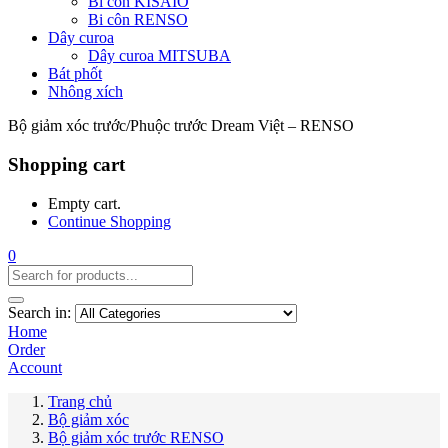
Bi côn KISAIO
Bi côn RENSO
Dây curoa
Dây curoa MITSUBA
Bát phốt
Nhông xích
Bộ giảm xóc trước/Phuộc trước Dream Việt – RENSO
Shopping cart
Empty cart.
Continue Shopping
0
Search in:
Home
Order
Account
Trang chủ
Bộ giảm xóc
Bộ giảm xóc trước RENSO