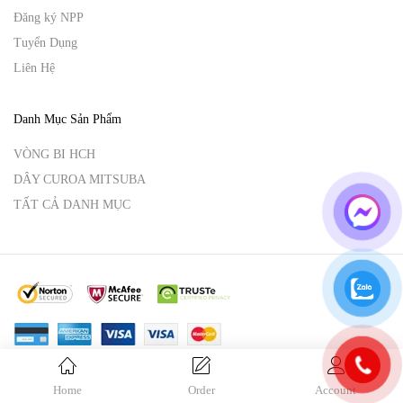
Đăng ký NPP
Tuyển Dụng
Liên Hệ
Danh Mục Sản Phẩm
VÒNG BI HCH
DÂY CUROA MITSUBA
TẤT CẢ DANH MỤC
© Copyright 2025 Vina Hoàng An.
By
VinaHoangAn.
Home
Order
Account