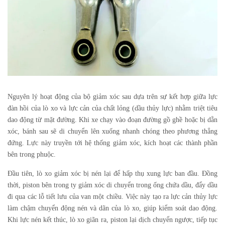
Nguyên lý hoạt động của
bộ giảm xóc sau
dựa trên sự kết hợp giữa lực
đàn hồi của lò xo và lực cản của chất lỏng (dầu thủy lực) nhằm triệt tiêu
dao động từ mặt đường. Khi xe chạy vào đoạn đường gồ ghề hoặc bị dằn
xóc, bánh sau sẽ di chuyển lên xuống nhanh chóng theo phương thẳng
đứng. Lực này truyền tới hệ thống giảm xóc, kích hoạt các thành phần
bên trong phuộc.
Đầu tiên, lò xo giảm xóc bị nén lại để hấp thụ xung lực ban đầu. Đồng
thời, piston bên trong ty giảm xóc di chuyển trong ống chứa dầu, đẩy dầu
đi qua các lỗ tiết lưu của van một chiều. Việc này tạo ra lực cản thủy lực
làm chậm chuyển động nén và dãn của lò xo, giúp kiểm soát dao động.
Khi lực nén kết thúc, lò xo giãn ra, piston lại dịch chuyển ngược, tiếp tục