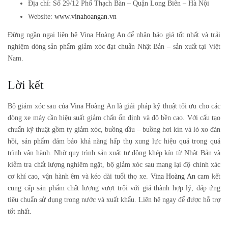
Địa chỉ
: Số 29/12 Phố Thạch Bàn – Quận Long Biên – Hà Nội
Website
:
www.vinahoangan.vn
Đừng ngần ngại liên hệ Vina Hoàng An để nhận báo giá tốt nhất và trải
nghiệm dòng sản phẩm giảm xóc đạt chuẩn Nhật Bản – sản xuất tại Việt
Nam.
Lời kết
Bộ giảm xóc sau
của Vina Hoàng An là giải pháp kỹ thuật tối ưu cho các
dòng xe máy cần hiệu suất giảm chấn ổn định và độ bền cao. Với cấu tạo
chuẩn kỹ thuật gồm ty giảm xóc, buồng dầu – buồng hơi kín và lò xo đàn
hồi, sản phẩm đảm bảo khả năng hấp thụ xung lực hiệu quả trong quá
trình vận hành. Nhờ quy trình sản xuất tự động khép kín từ Nhật Bản và
kiểm tra chất lượng nghiêm ngặt,
bộ giảm xóc sau
mang lại độ chính xác
cơ khí cao, vận hành êm và kéo dài tuổi thọ xe.
Vina Hoàng An
cam kết
cung cấp sản phẩm chất lượng vượt trội với giá thành hợp lý, đáp ứng
tiêu chuẩn sử dụng trong nước và xuất khẩu. Liên hệ ngay để được hỗ trợ
tốt nhất.