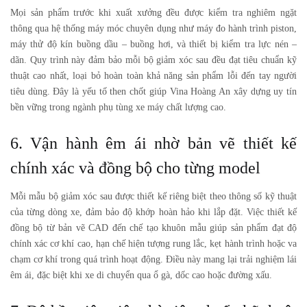
Mọi sản phẩm trước khi xuất xưởng đều được kiểm tra nghiêm ngặt
thông qua hệ thống máy móc chuyên dụng như máy đo hành trình piston,
máy thử độ kín buồng dầu – buồng hơi, và thiết bị kiểm tra lực nén –
dãn. Quy trình này đảm bảo mỗi
bộ giảm xóc sau
đều đạt tiêu chuẩn kỹ
thuật cao nhất, loại bỏ hoàn toàn khả năng sản phẩm lỗi đến tay người
tiêu dùng. Đây là yếu tố then chốt giúp Vina Hoàng An xây dựng uy tín
bền vững trong ngành phụ tùng xe máy chất lượng cao.
6. Vận hành êm ái nhờ bản vẽ thiết kế
chính xác và đồng bộ cho từng model
Mỗi mẫu
bộ giảm xóc sau
được thiết kế riêng biệt theo thông số kỹ thuật
của từng dòng xe, đảm bảo độ khớp hoàn hảo khi lắp đặt. Việc thiết kế
đồng bộ từ bản vẽ CAD đến chế tạo khuôn mẫu giúp sản phẩm đạt độ
chính xác cơ khí cao, hạn chế hiện tượng rung lắc, kẹt hành trình hoặc va
chạm cơ khí trong quá trình hoạt động. Điều này mang lại trải nghiệm lái
êm ái, đặc biệt khi xe di chuyển qua ổ gà, dốc cao hoặc đường xấu.