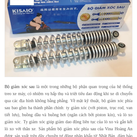
Bộ giảm xóc sau
là một trong những bộ phận quan trọng của hệ thống
treo xe máy, có nhiệm vụ hấp thụ và triệt tiêu dao động khi xe di chuyển
qua các địa hình không bằng phẳng. Về mặt kỹ thuật, bộ giảm xóc phía
sau bao gồm ba thành phần chính: ty giảm xóc (với piston, trục rod, van
tiết lưu), buồng dầu và buồng hơi (ngăn cách bởi piston kín), và lò xo
giảm xóc. Ty giảm xóc giúp giảm dao động liên tục của lò xo và gắn kết
lò xo với thân xe. Sản phẩm bộ giảm xóc phía sau của Vina Hoàng An
được sản xuất trên dây chuyền tự động nhập khẩu từ Nhật Bản, đảm bảo