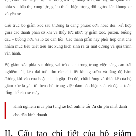
phía sau hấp thụ xung lực, giảm thiểu hiện tượng dội ngược lên khung xe
và yên xe.
Cấu trúc
bộ giảm xóc sau
thường là dạng phuộc đơn hoặc đôi, kết hợp
giữa các thành phần cơ khí và thủy lực như: ty giảm xóc, piston, buồng
dầu – buồng hơi, và lò xo đàn hồi. Các thành phần này phối hợp chặt chẽ
nhằm mục tiêu triệt tiêu lực xung kích sinh ra từ mặt đường và quá trình
vận hành.
Bộ giảm xóc phía sau đóng vai trò quan trọng trong việc nâng cao trải
nghiệm lái, kéo dài tuổi thọ các chi tiết khung sườn và tăng độ bám
đường khi vào cua hoặc phanh gấp. Do đó, chất lượng và thiết kế của bộ
giảm xóc là yếu tố then chốt trong việc đảm bảo hiệu suất và độ an toàn
tổng thể cho xe máy.
Kinh nghiệm mua phụ tùng xe hơi online tối ưu chi phí nhất dành
cho dân kinh doanh
II. Cấu tạo chi tiết của bộ giảm