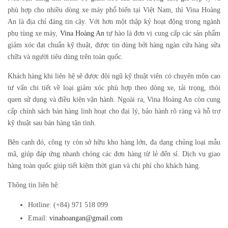
phù hợp cho nhiều dòng xe máy phổ biến tại Việt Nam, thì Vina Hoàng
An là địa chỉ đáng tin cậy. Với hơn một thập kỷ hoạt động trong ngành
phụ tùng xe máy,
Vina Hoàng An
tự hào là đơn vị cung cấp các sản phẩm
giảm xóc đạt chuẩn kỹ thuật, được tin dùng bởi hàng ngàn cửa hàng sửa
chữa và người tiêu dùng trên toàn quốc.
Khách hàng khi liên hệ sẽ được đội ngũ kỹ thuật viên có chuyên môn cao
tư vấn chi tiết về loại giảm xóc phù hợp theo dòng xe, tải trọng, thói
quen sử dụng và điều kiện vận hành. Ngoài ra, Vina Hoàng An còn cung
cấp chính sách bán hàng linh hoạt cho đại lý, bảo hành rõ ràng và hỗ trợ
kỹ thuật sau bán hàng tận tình.
Bên cạnh đó, công ty còn sở hữu kho hàng lớn, đa dạng chủng loại mẫu
mã, giúp đáp ứng nhanh chóng các đơn hàng từ lẻ đến sỉ. Dịch vụ giao
hàng toàn quốc giúp tiết kiệm thời gian và chi phí cho khách hàng.
Thông tin liên hệ:
Hotline
: (+84) 971 518 099
Email
:
vinahoangan@gmail.com