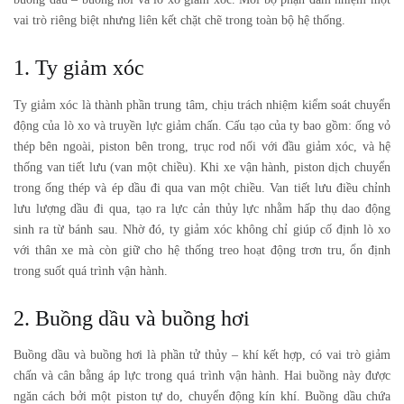
vai trò riêng biệt nhưng liên kết chặt chẽ trong toàn bộ hệ thống.
1. Ty giảm xóc
Ty giảm xóc là thành phần trung tâm, chịu trách nhiệm kiểm soát chuyển
động của lò xo và truyền lực giảm chấn. Cấu tạo của ty bao gồm: ống vỏ
thép bên ngoài, piston bên trong, trục rod nối với đầu giảm xóc, và hệ
thống van tiết lưu (van một chiều). Khi xe vận hành, piston dịch chuyển
trong ống thép và ép dầu đi qua van một chiều. Van tiết lưu điều chỉnh
lưu lượng dầu đi qua, tạo ra lực cản thủy lực nhằm hấp thụ dao động
sinh ra từ bánh sau. Nhờ đó, ty giảm xóc không chỉ giúp cố định lò xo
với thân xe mà còn giữ cho hệ thống treo hoạt động trơn tru, ổn định
trong suốt quá trình vận hành.
2. Buồng dầu và buồng hơi
Buồng dầu và buồng hơi là phần tử thủy – khí kết hợp, có vai trò giảm
chấn và cân bằng áp lực trong quá trình vận hành. Hai buồng này được
ngăn cách bởi một piston tự do, chuyển động kín khí. Buồng dầu chứa