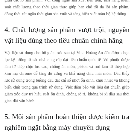
giữa các lô sản phẩm. Với công nghệ sản xuất tiên tiến, khả năng kiểm
soát chất lượng theo thời gian thực giúp hạn chế tối đa lỗi sản phẩm,
đồng thời rút ngắn thời gian sản xuất và tăng hiệu suất toàn bộ hệ thống.
4. Chất lượng sản phẩm vượt trội, nguyên
vật liệu đúng theo tiêu chuẩn chính hãng
Vật liệu sử dụng cho
bộ giảm xóc sau
tại Vina Hoàng An đều được chọn
lọc kỹ lưỡng từ các nhà cung cấp đạt tiêu chuẩn quốc tế. Vỏ phuộc được
làm từ thép chịu lực cao, chống ăn mòn; piston và rod làm từ thép hợp
kim mạ chrome để tăng độ cứng và khả năng chịu mài mòn. Dầu thủy
lực sử dụng trong buồng dầu đạt chỉ số nhớt ổn định, chịu nhiệt và không
biến chất trong quá trình sử dụng. Việc đảm bảo vật liệu đạt chuẩn giúp
giảm xóc duy trì hiệu suất ổn định, chống rò rỉ, không bị xì dầu sau thời
gian dài vận hành.
5. Mỗi sản phẩm hoàn thiện được kiểm tra
nghiêm ngặt bằng máy chuyên dụng