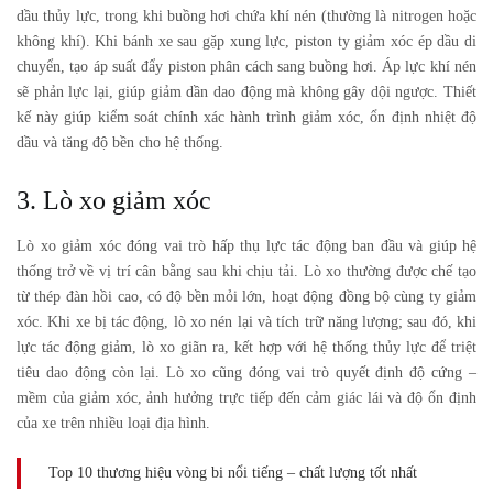
dầu thủy lực, trong khi buồng hơi chứa khí nén (thường là nitrogen hoặc
không khí). Khi bánh xe sau gặp xung lực, piston ty giảm xóc ép dầu di
chuyển, tạo áp suất đẩy piston phân cách sang buồng hơi. Áp lực khí nén
sẽ phản lực lại, giúp giảm dần dao động mà không gây dội ngược. Thiết
kế này giúp kiểm soát chính xác hành trình giảm xóc, ổn định nhiệt độ
dầu và tăng độ bền cho hệ thống.
3. Lò xo giảm xóc
Lò xo giảm xóc đóng vai trò hấp thụ lực tác động ban đầu và giúp hệ
thống trở về vị trí cân bằng sau khi chịu tải. Lò xo thường được chế tạo
từ thép đàn hồi cao, có độ bền mỏi lớn, hoạt động đồng bộ cùng ty giảm
xóc. Khi xe bị tác động, lò xo nén lại và tích trữ năng lượng; sau đó, khi
lực tác động giảm, lò xo giãn ra, kết hợp với hệ thống thủy lực để triệt
tiêu dao động còn lại. Lò xo cũng đóng vai trò quyết định độ cứng –
mềm của giảm xóc, ảnh hưởng trực tiếp đến cảm giác lái và độ ổn định
của xe trên nhiều loại địa hình.
Top 10 thương hiệu vòng bi nổi tiếng – chất lượng tốt nhất