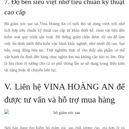
7. Độ bền siêu việt nhờ tiêu chuẩn kỹ thuật
cao cấp
Bộ giảm xóc sau
tại Vina Hoàng An có tuổi thọ sử dụng vượt trội nhờ
tích hợp tiêu chuẩn kỹ thuật cao cấp từ khâu thiết kế, chọn vật liệu đến
kiểm soát quy trình sản xuất. Hệ thống giảm chấn được tối ưu để làm
việc ổn định dưới điều kiện vận hành khắc nghiệt, như nhiệt độ cao, bụi
bẩn, rung động liên tục. Thử nghiệm thực tế cho thấy sản phẩm có thể
vận hành ổn định đến hàng chục nghìn km mà không cần bảo trì lớn. Đây
là lựa chọn lý tưởng cho cả xe phổ thông lẫn xe sử dụng trong điều kiện
tải nặng hoặc di chuyển liên tục.
V. Liên hệ VINA HOÀNG AN để
được tư vấn và hỗ trợ mua hàng
Nếu bạn đang tìm kiếm
bộ giảm xóc sau
chất lượng cao, giá hợp lý và