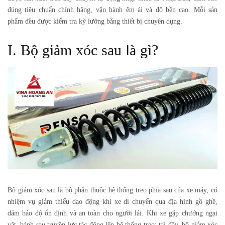
đúng tiêu chuẩn chính hãng, vận hành êm ái và độ bền cao. Mỗi sản
phẩm đều được kiểm tra kỹ lưỡng bằng thiết bị chuyên dụng.
I. Bộ giảm xóc sau là gì?
Bộ giảm xóc sau
là bộ phận thuộc hệ thống treo phía sau của xe máy, có
nhiệm vụ giảm thiểu dao động khi xe di chuyển qua địa hình gồ ghề,
đảm bảo độ ổn định và an toàn cho người lái. Khi xe gặp chướng ngại
vật, bánh sau truyền lực tác động lên hệ thống treo; tại đây, bộ giảm xóc