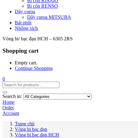
Bi côn KISAIO
Bi côn RENSO
Dây curoa
Dây curoa MITSUBA
Bát phốt
Nhông xích
Vòng bi/ bạc đạn HCH – 6305 2RS
Shopping cart
Empty cart.
Continue Shopping
0
Search in:
Home
Order
Account
Trang chủ
Vòng bi bạc đạn
Vòng bi bạc đạn HCH