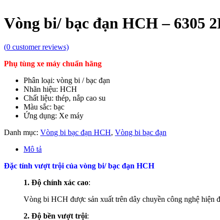
Vòng bi/ bạc đạn HCH – 6305 
(
0
customer reviews)
Phụ tùng xe máy chuẩn hãng
Phân loại: vòng bi / bạc đạn
Nhãn hiệu: HCH
Chất liệu: thép, nắp cao su
Màu sắc: bạc
Ứng dụng: Xe máy
Danh mục:
Vòng bi bạc đạn HCH
,
Vòng bi bạc đạn
Mô tả
Đặc tính vượt trội của vòng bi/ bạc đạn HCH
1. Độ chính xác cao
:
Vòng bi HCH được sản xuất trên dây chuyền công nghệ hiện đại
2. Độ bền vượt trội
: