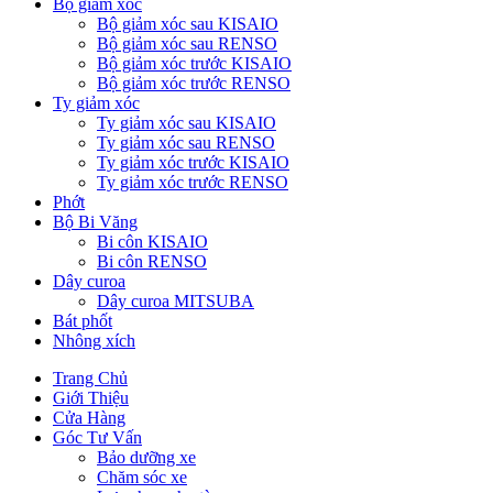
Bộ giảm xóc
Bộ giảm xóc sau KISAIO
Bộ giảm xóc sau RENSO
Bộ giảm xóc trước KISAIO
Bộ giảm xóc trước RENSO
Ty giảm xóc
Ty giảm xóc sau KISAIO
Ty giảm xóc sau RENSO
Ty giảm xóc trước KISAIO
Ty giảm xóc trước RENSO
Phớt
Bộ Bi Văng
Bi côn KISAIO
Bi côn RENSO
Dây curoa
Dây curoa MITSUBA
Bát phốt
Nhông xích
Trang Chủ
Giới Thiệu
Cửa Hàng
Góc Tư Vấn
Bảo dưỡng xe
Chăm sóc xe