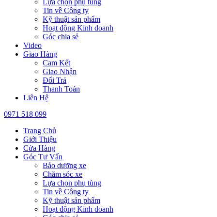
Lựa chọn phụ tùng
Tin về Công ty
Kỹ thuật sản phẩm
Hoạt động Kinh doanh
Góc chia sẻ
Video
Giao Hàng
Cam Kết
Giao Nhận
Đổi Trả
Thanh Toán
Liên Hệ
0971 518 099
Trang Chủ
Giới Thiệu
Cửa Hàng
Góc Tư Vấn
Bảo dưỡng xe
Chăm sóc xe
Lựa chọn phụ tùng
Tin về Công ty
Kỹ thuật sản phẩm
Hoạt động Kinh doanh