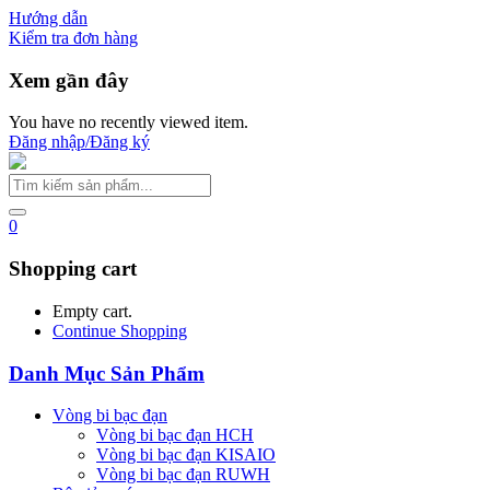
Hướng dẫn
Kiểm tra đơn hàng
Xem gần đây
You have no recently viewed item.
Đăng nhập/Đăng ký
0
Shopping cart
Empty cart.
Continue Shopping
Danh Mục Sản Phẩm
Vòng bi bạc đạn
Vòng bi bạc đạn HCH
Vòng bi bạc đạn KISAIO
Vòng bi bạc đạn RUWH