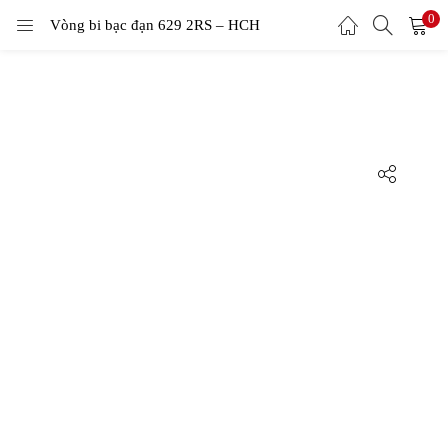
0
Vòng bi bạc đạn 629 2RS – HCH
LOGIN
Enter your username and password to login.
Remember me
Login
Lost password?