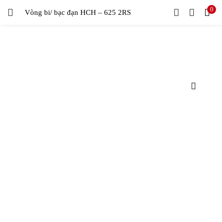
0
Vòng bi/ bạc đạn HCH – 625 2RS
LOGIN
Enter your username and password to login.
Remember me
Login
Lost password?