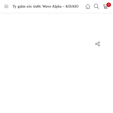
0
Ty giảm xóc trước Wave Alpha – KISAIO
LOGIN
Enter your username and password to login.
Remember me
Login
Lost password?