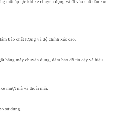
ng một áp lực khi xe chuyển động và đi vào chỗ dằn xóc
đảm bảo chất lượng và độ chính xác cao.
ngặt bằng máy chuyên dụng, đảm bảo độ tin cậy và hiệu
 xe mượt mà và thoải mái.
thọ sử dụng.