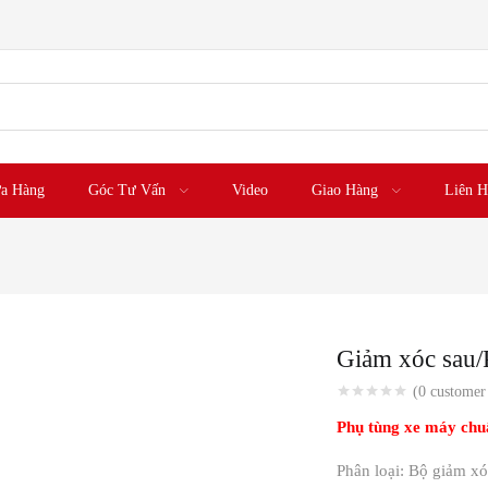
a Hàng
Góc Tư Vấn
Video
Giao Hàng
Liên H
Giảm xóc sau/
(
0
customer 
Phụ tùng xe máy chu
Phân loại: Bộ giảm xó