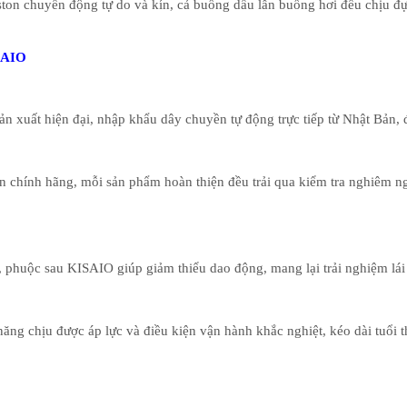
ton chuyển động tự do và kín, cả buồng dầu lẫn buồng hơi đều chịu đự
ISAIO
n xuất hiện đại, nhập khẩu dây chuyền tự động trực tiếp từ Nhật Bản, 
ẩn chính hãng, mỗi sản phẩm hoàn thiện đều trải qua kiểm tra nghiêm 
 phuộc sau KISAIO giúp giảm thiểu dao động, mang lại trải nghiệm lái
ăng chịu được áp lực và điều kiện vận hành khắc nghiệt, kéo dài tuổi 