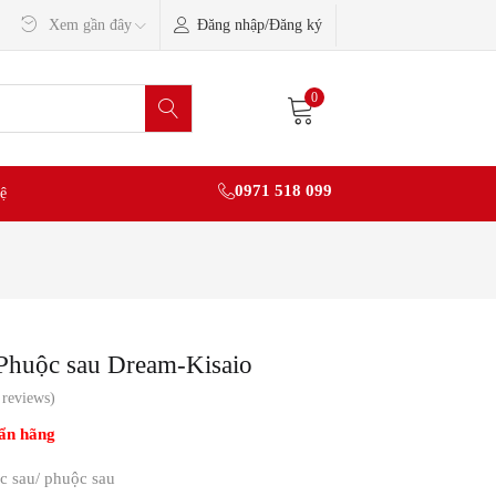
Đăng nhập/Đăng ký
Xem gần đây
0
0971 518 099
ệ
Phuộc sau Dream-Kisaio
reviews)
ẩn hãng
c sau/ phuộc sau