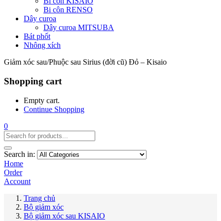
Bi côn KISAIO
Bi côn RENSO
Dây curoa
Dây curoa MITSUBA
Bát phốt
Nhông xích
Giảm xóc sau/Phuộc sau Sirius (đời cũ) Đỏ – Kisaio
Shopping cart
Empty cart.
Continue Shopping
0
Search in:
Home
Order
Account
Trang chủ
Bộ giảm xóc
Bộ giảm xóc sau KISAIO