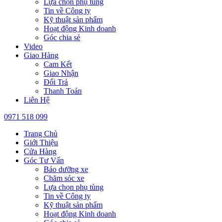
Lựa chọn phụ tùng
Tin về Công ty
Kỹ thuật sản phẩm
Hoạt động Kinh doanh
Góc chia sẻ
Video
Giao Hàng
Cam Kết
Giao Nhận
Đổi Trả
Thanh Toán
Liên Hệ
0971 518 099
Trang Chủ
Giới Thiệu
Cửa Hàng
Góc Tư Vấn
Bảo dưỡng xe
Chăm sóc xe
Lựa chọn phụ tùng
Tin về Công ty
Kỹ thuật sản phẩm
Hoạt động Kinh doanh