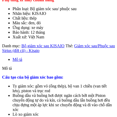
Phân loại: Bộ giảm xóc sau/ phuộc sau
Nhãn hiệu: KISAIO
Chất liệu: thép
Màu sắc: đen, đỏ
Ứng dụng: xe máy
Bảo hành: 12 tháng
Xuất xứ: Việt Nam
Danh mục:
Bộ giảm xóc sau KISAIO
Thẻ:
Giảm xóc sau/Phuộc sau
Sirius (đời cũ) - Kisaio
Mô tả
Mô tả
Cấu tạo của bộ giảm xóc bao gồm:
Ty giảm xóc: gồm vỏ (ống thép), bộ van 1 chiều (van tiết
lưu), piston và trục rod
Buồng dầu và buồng hơi được ngăn cách bởi một Piston
chuyển động tự do và kín, cả buồng dầu lẫn buồng hơi đều
chịu đựng một áp lực khi xe chuyển động và đi vào chỗ dằn
xóc
Lò xo giảm xóc