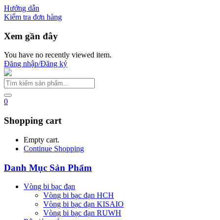
Hướng dẫn
Kiểm tra đơn hàng
Xem gần đây
You have no recently viewed item.
Đăng nhập/Đăng ký
0
Shopping cart
Empty cart.
Continue Shopping
Danh Mục Sản Phẩm
Vòng bi bạc đạn
Vòng bi bạc đạn HCH
Vòng bi bạc đạn KISAIO
Vòng bi bạc đạn RUWH