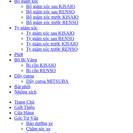
Bộ giảm xóc
Bộ giảm xóc sau KISAIO
Bộ giảm xóc sau RENSO
Bộ giảm xóc trước KISAIO
Bộ giảm xóc trước RENSO
Ty giảm xóc
Ty giảm xóc sau KISAIO
Ty giảm xóc sau RENSO
Ty giảm xóc trước KISAIO
Ty giảm xóc trước RENSO
Phớt
Bộ Bi Văng
Bi côn KISAIO
Bi côn RENSO
Dây curoa
Dây curoa MITSUBA
Bát phốt
Nhông xích
Trang Chủ
Giới Thiệu
Cửa Hàng
Góc Tư Vấn
Bảo dưỡng xe
Chăm sóc xe