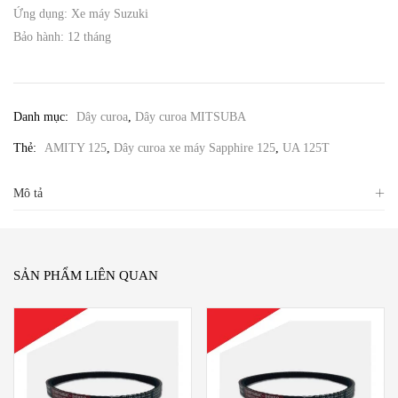
Ứng dụng: Xe máy Suzuki
Bảo hành: 12 tháng
Danh mục:
Dây curoa
,
Dây curoa MITSUBA
Thẻ:
AMITY 125
,
Dây curoa xe máy Sapphire 125
,
UA 125T
Mô tả
SẢN PHẨM LIÊN QUAN