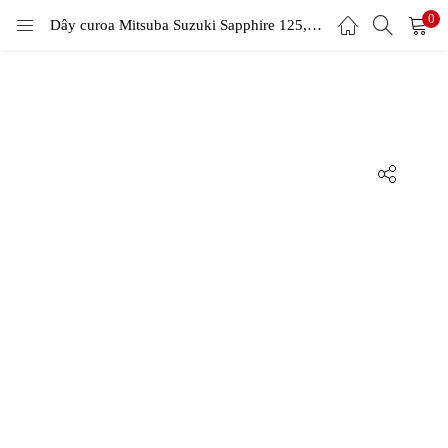
0
LOGIN
Dây curoa Mitsuba Suzuki Sapphire 125, AMITY 125, UA 125T
Enter your username and password to login.
Remember me
Login
Lost password?