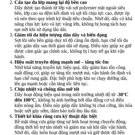
Cấu tạo đa lớp mang lại độ bền cao
Dây được tạo thành từ lớp vải sợi polyester mặt ngoài siêu
bền, lớp cao su đệm kết dính và sợi lõi chịu lực cao, được ép
và nén theo quy trình kỹ thuật tiêu chuẩn. Nhờ đó, dây có khả
năng chịu lực kéo và lực văng lớn, không bị bong tách hay
rạn nứt khi sử dụng lâu dài.
Giảm tối đa hiện tượng dãn dây và biến dạng
Sợi lõi siêu bền giúp duy trì độ căng ổn định, hạn chế tối đa
việc giãn dây sau thời gian dài sử dụng. Điều này giúp xe giữ
được cảm giác ga chính xác, không bị ì hay trễ ga khi vận
hành.
Hiệu suất truyền động mạnh mẽ – tăng tốc êm
Nhờ khả năng truyền lực hiệu quả, dây giảm hao tổn công
suất động cơ, giúp xe tăng tốc mượt mà, vận hành ổn định và
hạn chế rung giật. Đặc biệt phù hợp khi xe chạy đường dài,
lên ga mạnh hoặc cần tăng tốc liên tục.
Chịu nhiệt và chống dầu mỡ tốt
Dây hoạt động hiệu quả trong môi trường nhiệt độ từ
-30°C
đến 100°C
, không bị ảnh hưởng bởi dầu động cơ và điều
kiện nóng ẩm. Điều này giúp dây không bị chai cứng, lão hóa
hoặc nứt gãy sớm, đảm bảo tuổi thọ lâu dài.
Thiết kế khía răng cưa kỹ thuật đặc biệt
Bề mặt răng cưa giúp tăng sự linh hoạt trong chuyển động,
đồng thời hỗ trợ tản nhiệt và giảm ma sát khi dây vận hành.
Nhờ đó, dây luôn hoạt động mượt mà và giữ được độ bền