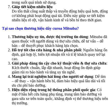
trong suốt quá trình sử dụng.
Giúp tiết kiệm nhiên liệu
Do tổn thất công suất thấp và truyền động hiệu quả hơn, động
cơ không phải hoạt động quá tải. Điều này giúp xe tiết kiệm
nhiên liệu rõ rệt, vận hành kinh tế và bền bỉ theo thời gian.
Tại sao chọn thương hiệu dây curoa Mitsuba?
Thương hiệu uy tín, được thị trường tin dùng
: Mitsuba đã
quen thuộc với người dùng và thợ sửa chữa, dễ tư vấn – dễ
bán – dễ thuyết phục khách hàng lựa chọn.
Hỗ trợ tốt cho cửa hàng & nhà phân phối
: Nguồn hàng ổn
định, giá hợp lý, biên lợi nhuận tốt và tỉ lệ khách quay trở lại
cao.
Giải pháp đáng tin cậy cho kỹ thuật viên & thợ sửa chữa
:
Kích thước chuẩn, lắp đặt nhanh, hoạt động ổn định giúp
giảm rủi ro bảo hành và tăng uy tín nghề.
Mang lại trải nghiệm hài lòng cho người sử dụng
: Dễ tìm
– dễ thay – vận hành bền bỉ, đảm bảo hiệu quả lâu dài và tối
ưu chi phí bảo dưỡng.
Hiện diện rộng trong hệ thống phân phối quốc gia
: Có
mặt ở hầu hết cửa hàng phụ tùng, trung tâm bảo dưỡng và
gara sửa xe trên toàn quốc, khẳng định vị thế thương hiệu trên
thị trường.