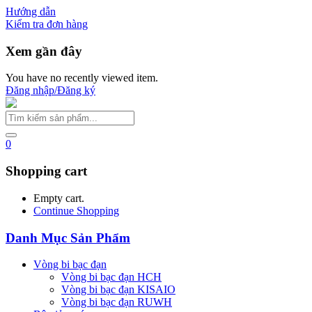
Hướng dẫn
Kiểm tra đơn hàng
Xem gần đây
You have no recently viewed item.
Đăng nhập/Đăng ký
0
Shopping cart
Empty cart.
Continue Shopping
Danh Mục Sản Phẩm
Vòng bi bạc đạn
Vòng bi bạc đạn HCH
Vòng bi bạc đạn KISAIO
Vòng bi bạc đạn RUWH