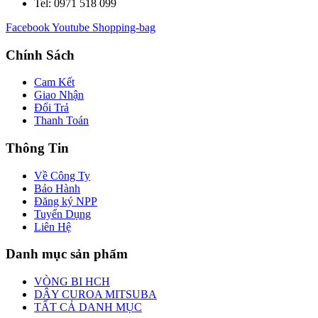
Tel: 0971 518 099
Facebook
Youtube
Shopping-bag
Chính Sách
Cam Kết
Giao Nhận
Đổi Trả
Thanh Toán
Thông Tin
Về Công Ty
Bảo Hành
Đăng ký NPP
Tuyển Dụng
Liên Hệ
Danh mục sản phẩm
VÒNG BI HCH
DÂY CUROA MITSUBA
TẤT CẢ DANH MỤC