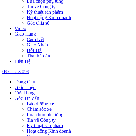
Lựa chọn phụ tùng
Tin về Công ty
Kỹ thuật sản phẩm
Hoạt động Kinh doanh
Góc chia sẻ
Video
Giao Hàng
Cam Kết
Giao Nhận
Đổi Trả
Thanh Toán
Liên Hệ
0971 518 099
Trang Chủ
Giới Thiệu
Cửa Hàng
Góc Tư Vấn
Bảo dưỡng xe
Chăm sóc xe
Lựa chọn phụ tùng
Tin về Công ty
Kỹ thuật sản phẩm
Hoạt động Kinh doanh