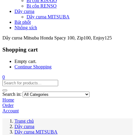
Bi côn KISAIO
Bi côn RENSO
Dây curoa
Dây curoa MITSUBA
Bát phốt
Nhông xích
Dây curoa Mitsuba Honda Spacy 100, Zip100, Enjoy125
Shopping cart
Empty cart.
Continue Shopping
0
Search in:
Home
Order
Account
Trang chủ
Dây curoa
Dây curoa MITSUBA