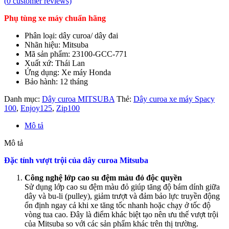
(
0
customer reviews)
Phụ tùng xe máy chuẩn hãng
Phân loại: dây curoa/ dây đai
Nhãn hiệu: Mitsuba
Mã sản phẩm: 23100-GCC-771
Xuất xứ: Thái Lan
Ứng dụng: Xe máy Honda
Bảo hành: 12 tháng
Danh mục:
Dây curoa MITSUBA
Thẻ:
Dây curoa xe máy Spacy
100
,
Enjoy125
,
Zip100
Mô tả
Mô tả
Đặc tính vượt trội của dây curoa Mitsuba
Công nghệ lớp cao su đệm màu đỏ độc quyền
Sử dụng lớp cao su đệm màu đỏ giúp tăng độ bám dính giữa
dây và bu-li (pulley), giảm trượt và đảm bảo lực truyền động
ổn định ngay cả khi xe tăng tốc nhanh hoặc chạy ở tốc độ
vòng tua cao. Đây là điểm khác biệt tạo nên ưu thế vượt trội
của Mitsuba so với các sản phẩm khác trên thị trường.