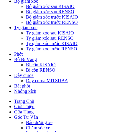
Bộ giảm xóc
Bộ giảm xóc sau KISAIO
Bộ giảm xóc sau RENSO
Bộ giảm xóc trước KISAIO
Bộ giảm xóc trước RENSO
Ty giảm xóc
Ty giảm xóc sau KISAIO
Ty giảm xóc sau RENSO
Ty giảm xóc trước KISAIO
Ty giảm xóc trước RENSO
Phớt
Bộ Bi Văng
Bi côn KISAIO
Bi côn RENSO
Dây curoa
Dây curoa MITSUBA
Bát phốt
Nhông xích
Trang Chủ
Giới Thiệu
Cửa Hàng
Góc Tư Vấn
Bảo dưỡng xe
Chăm sóc xe