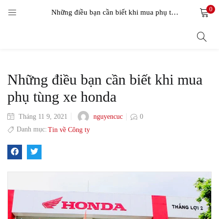
0
LOGIN
Những điều bạn cần biết khi mua phụ tùng xe honda
Enter your username and password to login.
Những điều bạn cần biết khi mua
phụ tùng xe honda
nguyencuc
Tháng 11 9, 2021
0
Remember me
Danh mục:
Tin về Công ty
Login
Lost password?