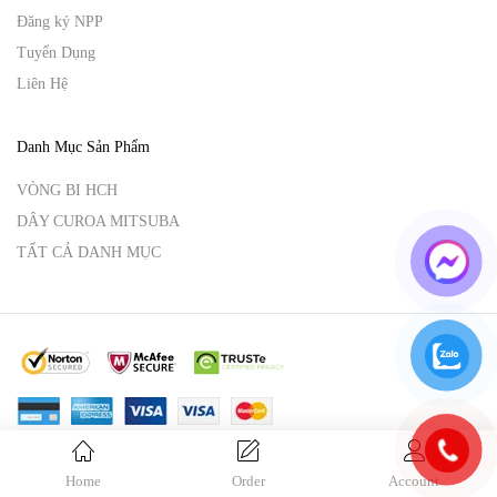
Đăng ký NPP
Tuyển Dụng
Liên Hệ
Danh Mục Sản Phẩm
VÒNG BI HCH
DÂY CUROA MITSUBA
TẤT CẢ DANH MỤC
© Copyright 2025 Vina Hoàng An.
By
VinaHoangAn.
Home
Order
Account