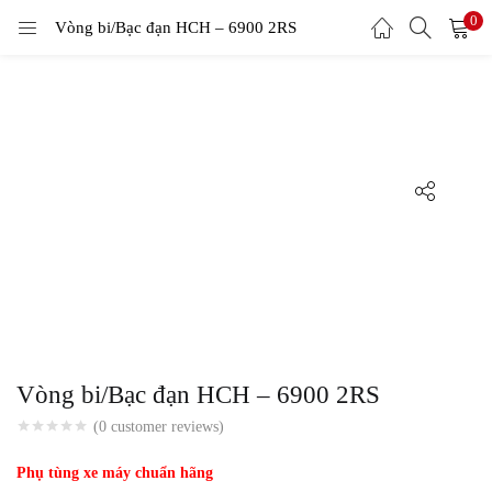
0
Vòng bi/Bạc đạn HCH – 6900 2RS
LOGIN
Enter your username and password to login.
Remember me
Login
Lost password?
Vòng bi/Bạc đạn HCH – 6900 2RS
(
0
customer reviews)
Phụ tùng xe máy chuẩn hãng