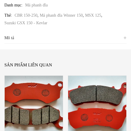
Danh mục:
Má phanh đĩa
Thẻ:
CBR 150-250
,
Má phanh đĩa Winner 150
,
MSX 125
,
Suzuki GSX 150 - Kevlar
Mô tả
SẢN PHẨM LIÊN QUAN