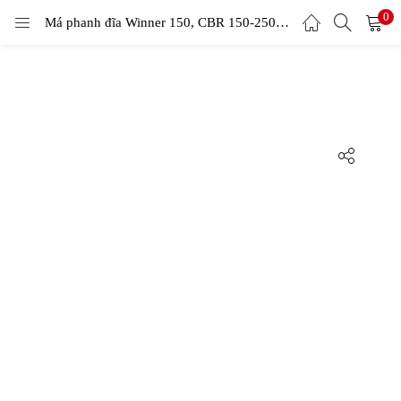
0
LOGIN
Má phanh đĩa Winner 150, CBR 150-250, MSX 125, Suzuki GSX 150 – Kevlar
Enter your username and password to login.
Remember me
Login
Lost password?