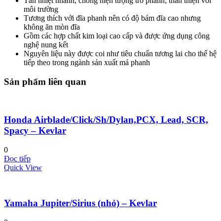
Tản nhiệt nhanh, chống hiện tượng trơ phanh; thân thiện với
môi trường
Tương thích với đĩa phanh nên có độ bám đĩa cao nhưng
không ăn mòn đĩa
Gồm các hợp chất kim loại cao cấp và được ứng dụng công
nghệ nung kết
Nguyên liệu này được coi như tiêu chuẩn tương lai cho thế hệ
tiếp theo trong ngành sản xuất má phanh
Sản phẩm liên quan
Honda Airblade/Click/Sh/Dylan,PCX, Lead, SCR,
Spacy – Kevlar
0
Đọc tiếp
Quick View
Yamaha Jupiter/Sirius (nhỏ) – Kevlar