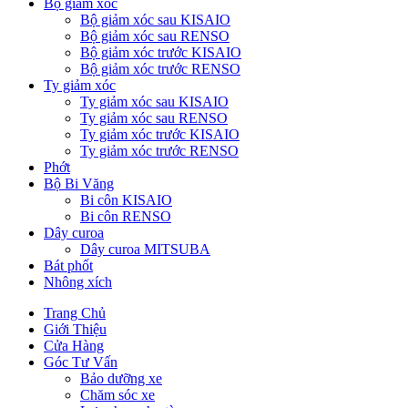
Bộ giảm xóc
Bộ giảm xóc sau KISAIO
Bộ giảm xóc sau RENSO
Bộ giảm xóc trước KISAIO
Bộ giảm xóc trước RENSO
Ty giảm xóc
Ty giảm xóc sau KISAIO
Ty giảm xóc sau RENSO
Ty giảm xóc trước KISAIO
Ty giảm xóc trước RENSO
Phớt
Bộ Bi Văng
Bi côn KISAIO
Bi côn RENSO
Dây curoa
Dây curoa MITSUBA
Bát phốt
Nhông xích
Trang Chủ
Giới Thiệu
Cửa Hàng
Góc Tư Vấn
Bảo dưỡng xe
Chăm sóc xe