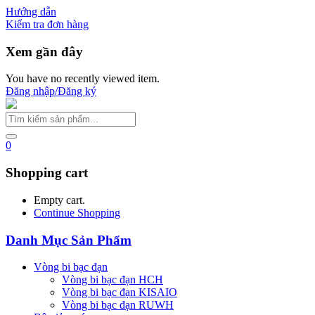
Hướng dẫn
Kiểm tra đơn hàng
Xem gần đây
You have no recently viewed item.
Đăng nhập/Đăng ký
0
Shopping cart
Empty cart.
Continue Shopping
Danh Mục Sản Phẩm
Vòng bi bạc đạn
Vòng bi bạc đạn HCH
Vòng bi bạc đạn KISAIO
Vòng bi bạc đạn RUWH