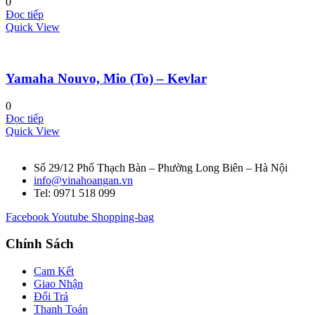
0
Đọc tiếp
Quick View
Yamaha Nouvo, Mio (To) – Kevlar
0
Đọc tiếp
Quick View
Số 29/12 Phố Thạch Bàn – Phường Long Biên – Hà Nội
info@vinahoangan.vn
Tel: 0971 518 099
Facebook
Youtube
Shopping-bag
Chính Sách
Cam Kết
Giao Nhận
Đổi Trả
Thanh Toán