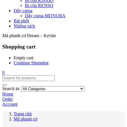
Bi côn KISAIO
Bi côn RENSO
Dây curoa
Dây curoa MITSUBA
Bát phốt
Nhông xích
Má phanh cơ Dream – Kevlar
Shopping cart
Empty cart.
Continue Shopping
0
Search in:
Home
Order
Account
Trang chủ
Má phanh cơ