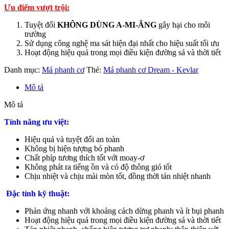
Ưu điểm vượt trội:
Tuyệt đối
KHÔNG DÙNG A-MI-ĂNG
gây hại cho môi
trường
Sử dụng công nghệ ma sát hiện đại nhất cho hiệu suất tối ưu
Hoạt động hiệu quả trong mọi điều kiện đường sá và thời tiết
Danh mục:
Má phanh cơ
Thẻ:
Má phanh cơ Dream - Kevlar
Mô tả
Mô tả
Tính năng ưu việt:
Hiệu quả và tuyệt đối an toàn
Không bị hiện tượng bó phanh
Chất phíp tương thích tốt với moay-ơ
Không phát ra tiếng ồn và có độ thông gió tốt
Chịu nhiệt và chịu mài mòn tốt, đồng thời tản nhiệt nhanh
Đặc tính kỹ thuật:
Phản ứng nhanh với khoảng cách dừng phanh và ít bụi phanh
Hoạt động hiệu quả trong mọi điều kiện đường sá và thời tiết