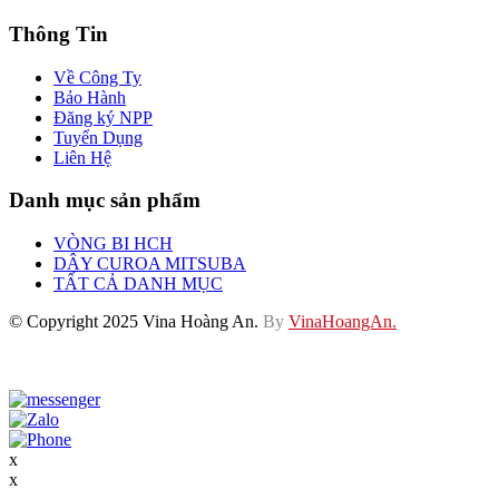
Thông Tin
Về Công Ty
Bảo Hành
Đăng ký NPP
Tuyển Dụng
Liên Hệ
Danh mục sản phẩm
VÒNG BI HCH
DÂY CUROA MITSUBA
TẤT CẢ DANH MỤC
© Copyright 2025 Vina Hoàng An.
By
VinaHoangAn.
x
x