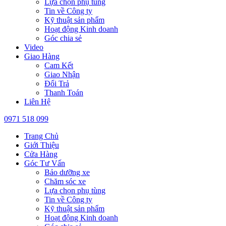
Lựa chọn phụ tùng
Tin về Công ty
Kỹ thuật sản phẩm
Hoạt động Kinh doanh
Góc chia sẻ
Video
Giao Hàng
Cam Kết
Giao Nhận
Đổi Trả
Thanh Toán
Liên Hệ
0971 518 099
Trang Chủ
Giới Thiệu
Cửa Hàng
Góc Tư Vấn
Bảo dưỡng xe
Chăm sóc xe
Lựa chọn phụ tùng
Tin về Công ty
Kỹ thuật sản phẩm
Hoạt động Kinh doanh