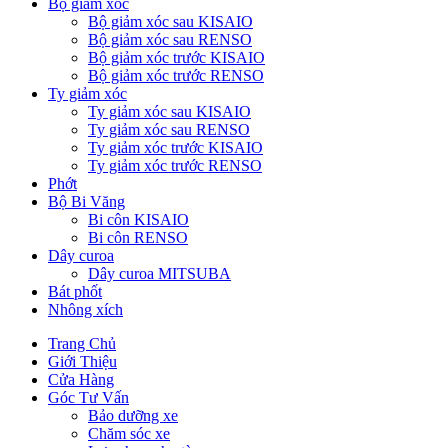
Bộ giảm xóc
Bộ giảm xóc sau KISAIO
Bộ giảm xóc sau RENSO
Bộ giảm xóc trước KISAIO
Bộ giảm xóc trước RENSO
Ty giảm xóc
Ty giảm xóc sau KISAIO
Ty giảm xóc sau RENSO
Ty giảm xóc trước KISAIO
Ty giảm xóc trước RENSO
Phớt
Bộ Bi Văng
Bi côn KISAIO
Bi côn RENSO
Dây curoa
Dây curoa MITSUBA
Bát phốt
Nhông xích
Trang Chủ
Giới Thiệu
Cửa Hàng
Góc Tư Vấn
Bảo dưỡng xe
Chăm sóc xe