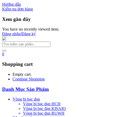
Hướng dẫn
Kiểm tra đơn hàng
Xem gần đây
You have no recently viewed item.
Đăng nhập/Đăng ký
0
Shopping cart
Empty cart.
Continue Shopping
Danh Mục Sản Phẩm
Vòng bi bạc đạn
Vòng bi bạc đạn HCH
Vòng bi bạc đạn KISAIO
Vòng bi bạc đạn RUWH