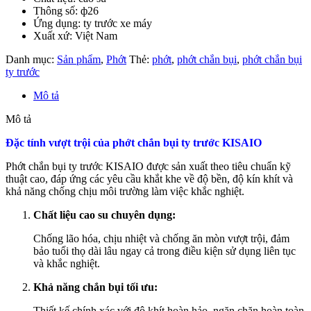
Thông số: ф26
Ứng dụng: ty trước xe máy
Xuất xứ: Việt Nam
Danh mục:
Sản phẩm
,
Phớt
Thẻ:
phớt
,
phớt chắn bụi
,
phớt chắn bụi
ty trước
Mô tả
Mô tả
Đặc tính vượt trội của phớt chắn bụi ty trước KISAIO
Phớt chắn bụi ty trước KISAIO được sản xuất theo tiêu chuẩn kỹ
thuật cao, đáp ứng các yêu cầu khắt khe về độ bền, độ kín khít và
khả năng chống chịu môi trường làm việc khắc nghiệt.
Chất liệu cao su chuyên dụng:
Chống lão hóa, chịu nhiệt và chống ăn mòn vượt trội, đảm
bảo tuổi thọ dài lâu ngay cả trong điều kiện sử dụng liên tục
và khắc nghiệt.
Khả năng chắn bụi tối ưu:
Thiết kế chính xác với độ khít hoàn hảo, ngăn chặn hoàn toàn