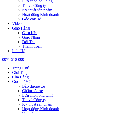
Lựa chọn phụ tùng
Tin về Công ty
Kỹ thuật sản phẩm
Hoạt động Kinh doanh
Góc chia sẻ
Video
Giao Hàng
Cam Kết
Giao Nhận
Đổi Trả
Thanh Toán
Liên Hệ
0971 518 099
Trang Chủ
Giới Thiệu
Cửa Hàng
Góc Tư Vấn
Bảo dưỡng xe
Chăm sóc xe
Lựa chọn phụ tùng
Tin về Công ty
Kỹ thuật sản phẩm
Hoạt động Kinh doanh