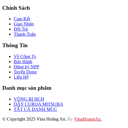
Chính Sách
Cam Kết
Giao Nhận
Đổi Trả
Thanh Toán
Thông Tin
Về Công Ty
Bảo Hành
Đăng ký NPP
Tuyển Dụng
Liên Hệ
Danh mục sản phẩm
VÒNG BI HCH
DÂY CUROA MITSUBA
TẤT CẢ DANH MỤC
© Copyright 2025 Vina Hoàng An.
By
VinaHoangAn.