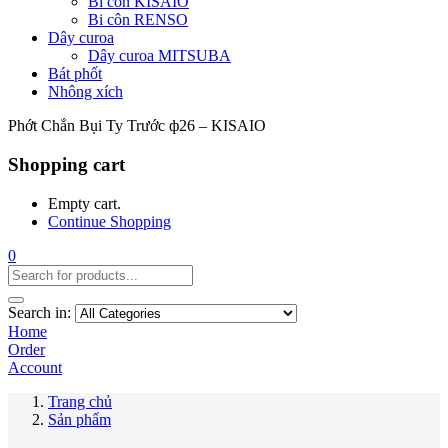
Bi côn KISAIO
Bi côn RENSO
Dây curoa
Dây curoa MITSUBA
Bát phốt
Nhông xích
Phớt Chắn Bụi Ty Trước ф26 – KISAIO
Shopping cart
Empty cart.
Continue Shopping
0
Search in:
Home
Order
Account
Trang chủ
Sản phẩm