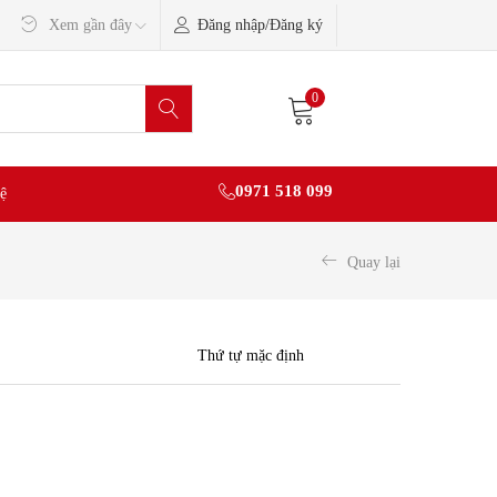
Đăng nhập/Đăng ký
Xem gần đây
0
0971 518 099
ệ
Quay lại