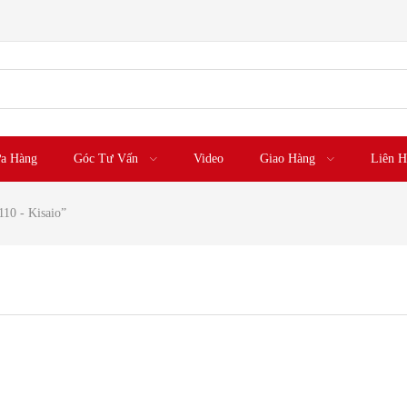
a Hàng
Góc Tư Vấn
Video
Giao Hàng
Liên H
10 - Kisaio”