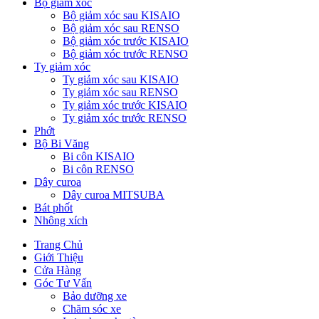
Bộ giảm xóc
Bộ giảm xóc sau KISAIO
Bộ giảm xóc sau RENSO
Bộ giảm xóc trước KISAIO
Bộ giảm xóc trước RENSO
Ty giảm xóc
Ty giảm xóc sau KISAIO
Ty giảm xóc sau RENSO
Ty giảm xóc trước KISAIO
Ty giảm xóc trước RENSO
Phớt
Bộ Bi Văng
Bi côn KISAIO
Bi côn RENSO
Dây curoa
Dây curoa MITSUBA
Bát phốt
Nhông xích
Trang Chủ
Giới Thiệu
Cửa Hàng
Góc Tư Vấn
Bảo dưỡng xe
Chăm sóc xe