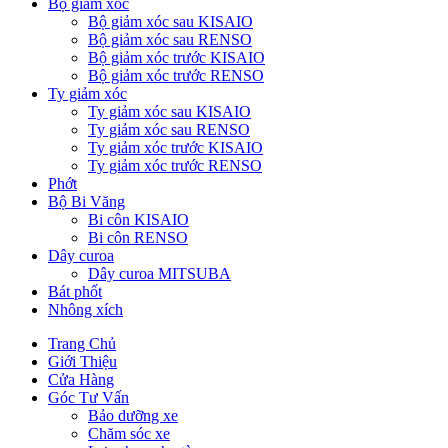
Bộ giảm xóc
Bộ giảm xóc sau KISAIO
Bộ giảm xóc sau RENSO
Bộ giảm xóc trước KISAIO
Bộ giảm xóc trước RENSO
Ty giảm xóc
Ty giảm xóc sau KISAIO
Ty giảm xóc sau RENSO
Ty giảm xóc trước KISAIO
Ty giảm xóc trước RENSO
Phớt
Bộ Bi Văng
Bi côn KISAIO
Bi côn RENSO
Dây curoa
Dây curoa MITSUBA
Bát phốt
Nhông xích
Trang Chủ
Giới Thiệu
Cửa Hàng
Góc Tư Vấn
Bảo dưỡng xe
Chăm sóc xe