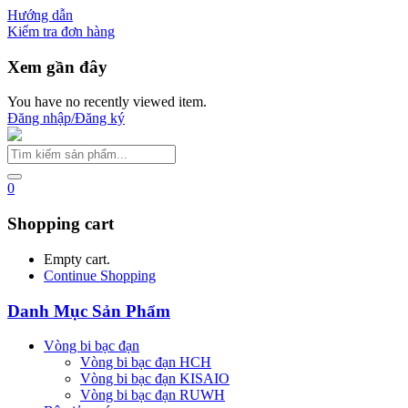
Hướng dẫn
Kiểm tra đơn hàng
Xem gần đây
You have no recently viewed item.
Đăng nhập/Đăng ký
0
Shopping cart
Empty cart.
Continue Shopping
Danh Mục Sản Phẩm
Vòng bi bạc đạn
Vòng bi bạc đạn HCH
Vòng bi bạc đạn KISAIO
Vòng bi bạc đạn RUWH