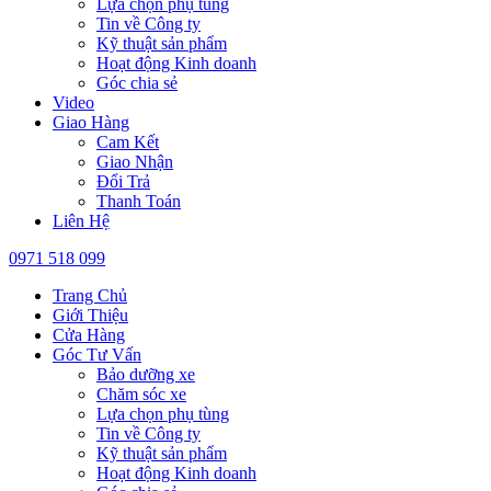
Lựa chọn phụ tùng
Tin về Công ty
Kỹ thuật sản phẩm
Hoạt động Kinh doanh
Góc chia sẻ
Video
Giao Hàng
Cam Kết
Giao Nhận
Đổi Trả
Thanh Toán
Liên Hệ
0971 518 099
Trang Chủ
Giới Thiệu
Cửa Hàng
Góc Tư Vấn
Bảo dưỡng xe
Chăm sóc xe
Lựa chọn phụ tùng
Tin về Công ty
Kỹ thuật sản phẩm
Hoạt động Kinh doanh