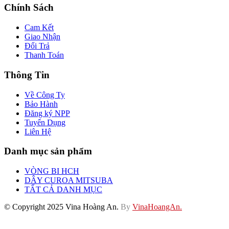
Chính Sách
Cam Kết
Giao Nhận
Đổi Trả
Thanh Toán
Thông Tin
Về Công Ty
Bảo Hành
Đăng ký NPP
Tuyển Dụng
Liên Hệ
Danh mục sản phẩm
VÒNG BI HCH
DÂY CUROA MITSUBA
TẤT CẢ DANH MỤC
© Copyright 2025 Vina Hoàng An.
By
VinaHoangAn.