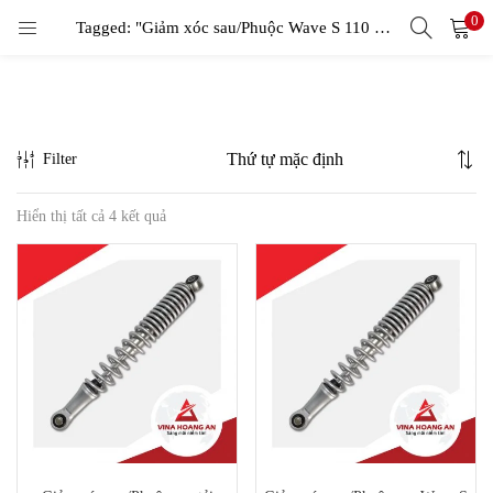
0
LOGIN
Tagged: "Giảm xóc sau/Phuộc Wave S 110 - Kisaio"
Enter your username and password to login.
Filter
Hiển thị tất cả 4 kết quả
Remember me
Login
Lost password?