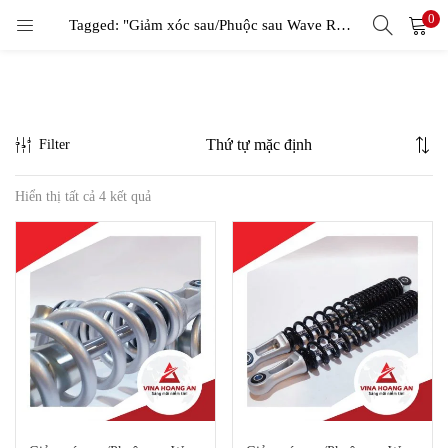
0
LOGIN
Tagged: "Giảm xóc sau/Phuộc sau Wave RS - Renso"
Enter your username and password to login.
Filter
Hiển thị tất cả 4 kết quả
Remember me
Login
Lost password?