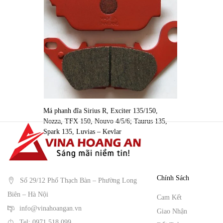
Má phanh đĩa Sirius R, Exciter 135/150,
Nozza, TFX 150, Nouvo 4/5/6; Taurus 135,
Spark 135, Luvias – Kevlar
Chính Sách
Số 29/12 Phố Thạch Bàn – Phường Long
Biên – Hà Nội
Cam Kết
info@vinahoangan.vn
Giao Nhận
Tel: 0971 518 099