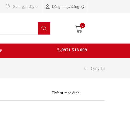
Đăng nhập/Đăng ký
Xem gần đây
0
0971 518 099
ệ
Quay lại