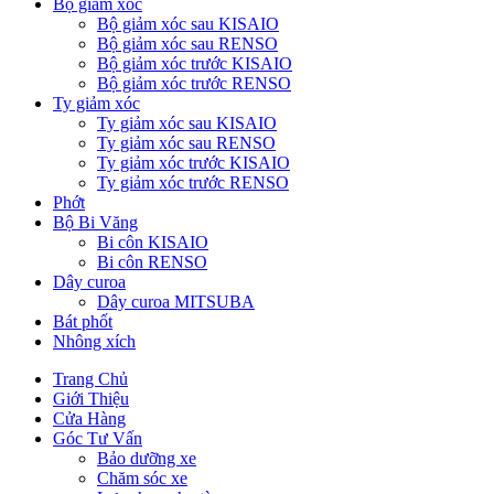
Bộ giảm xóc
Bộ giảm xóc sau KISAIO
Bộ giảm xóc sau RENSO
Bộ giảm xóc trước KISAIO
Bộ giảm xóc trước RENSO
Ty giảm xóc
Ty giảm xóc sau KISAIO
Ty giảm xóc sau RENSO
Ty giảm xóc trước KISAIO
Ty giảm xóc trước RENSO
Phớt
Bộ Bi Văng
Bi côn KISAIO
Bi côn RENSO
Dây curoa
Dây curoa MITSUBA
Bát phốt
Nhông xích
Trang Chủ
Giới Thiệu
Cửa Hàng
Góc Tư Vấn
Bảo dưỡng xe
Chăm sóc xe