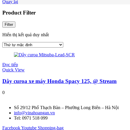
Quay lại
Product Filter
Filter
Hiển thị kết quả duy nhất
Đọc tiếp
Quick View
Dây curoa xe máy Honda Spacy 125, @ Stream
0
Số 29/12 Phố Thạch Bàn – Phường Long Biên – Hà Nội
info@vinahoangan.vn
Tel: 0971 518 099
Facebook
Youtube
Shopping-bag