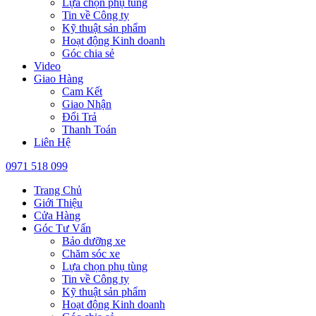
Lựa chọn phụ tùng
Tin về Công ty
Kỹ thuật sản phẩm
Hoạt động Kinh doanh
Góc chia sẻ
Video
Giao Hàng
Cam Kết
Giao Nhận
Đổi Trả
Thanh Toán
Liên Hệ
0971 518 099
Trang Chủ
Giới Thiệu
Cửa Hàng
Góc Tư Vấn
Bảo dưỡng xe
Chăm sóc xe
Lựa chọn phụ tùng
Tin về Công ty
Kỹ thuật sản phẩm
Hoạt động Kinh doanh