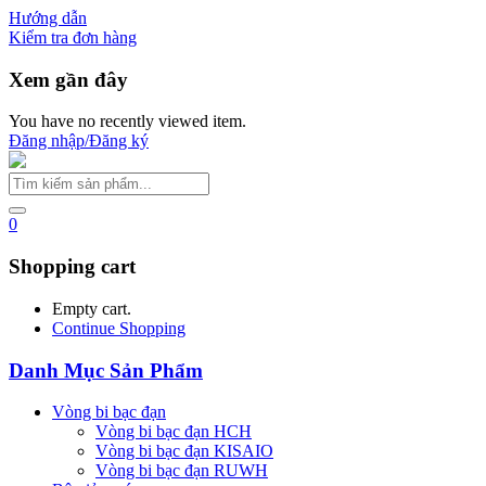
Hướng dẫn
Kiểm tra đơn hàng
Xem gần đây
You have no recently viewed item.
Đăng nhập/Đăng ký
0
Shopping cart
Empty cart.
Continue Shopping
Danh Mục Sản Phẩm
Vòng bi bạc đạn
Vòng bi bạc đạn HCH
Vòng bi bạc đạn KISAIO
Vòng bi bạc đạn RUWH