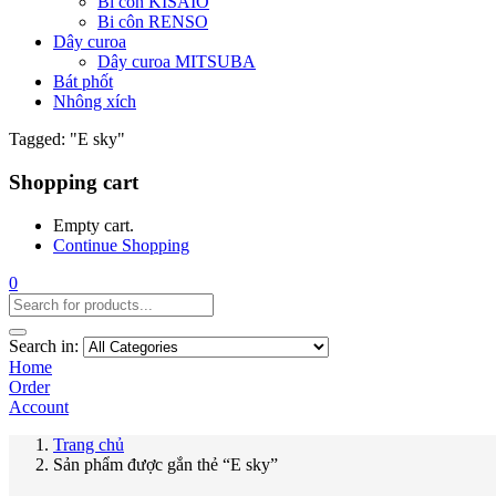
Bi côn KISAIO
Bi côn RENSO
Dây curoa
Dây curoa MITSUBA
Bát phốt
Nhông xích
Tagged: "E sky"
Shopping cart
Empty cart.
Continue Shopping
0
Search in:
Home
Order
Account
Trang chủ
Sản phẩm được gắn thẻ “E sky”