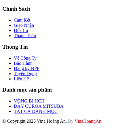
Chính Sách
Cam Kết
Giao Nhận
Đổi Trả
Thanh Toán
Thông Tin
Về Công Ty
Bảo Hành
Đăng ký NPP
Tuyển Dụng
Liên Hệ
Danh mục sản phẩm
VÒNG BI HCH
DÂY CUROA MITSUBA
TẤT CẢ DANH MỤC
© Copyright 2025 Vina Hoàng An.
By
VinaHoangAn.