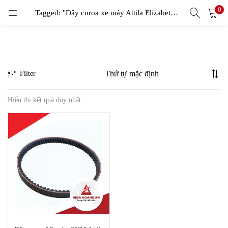
0
LOGIN
Tagged: "Dây curoa xe máy Attila Elizabeth Fi"
Enter your username and password to login.
Filter
Hiển thị kết quả duy nhất
Remember me
Login
Lost password?