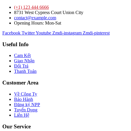
(+1) 123 444 6666
8731 West Cypress Court Union City
contact@example.com
Opening Hours: Mon-Sat
Facebook
Twitter
Youtube
Zmdi-instagram
Zmdi-pinterest
Useful Info
Cam Kết
Giao Nhận
Đổi Trả
Thanh Toán
Customer Area
Về Công Ty
Bảo Hành
Đăng ký NPP
Tuyển Dụng
Liên Hệ
Our Service