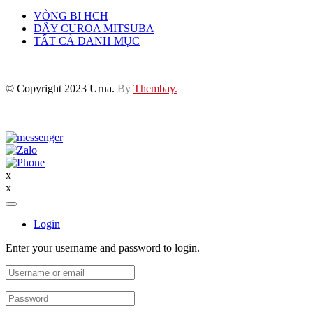
VÒNG BI HCH
DÂY CUROA MITSUBA
TẤT CẢ DANH MỤC
© Copyright 2023 Urna.
By
Thembay.
x
x
Login
Enter your username and password to login.